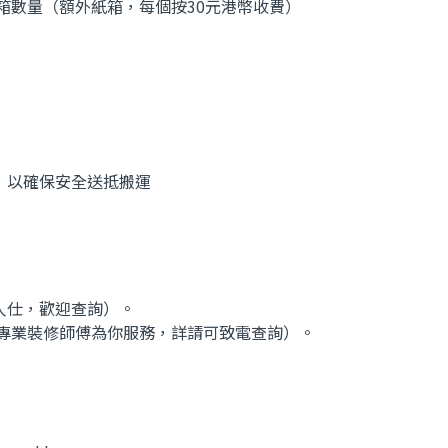
箱數量（額外紙箱，每個按30元港幣收費）
，以確保安全送抵搬運
人仕，歡迎查詢）。
專業裝修師傅為你服務，詳請可致電查詢）。