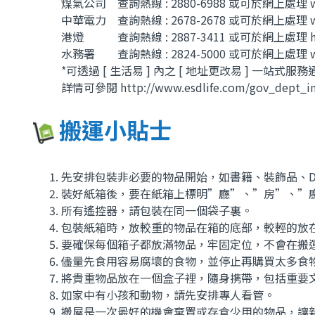
煤氣公司 查詢熱線 : 2880-6988 或可於網上處理 ww
中華電力 查詢熱線 : 2678-2678 或可於網上處理 www.
港燈 查詢熱線 : 2887-3411 或可於網上處理 http:/
水務署 查詢熱線 : 2824-5000 或可於網上處理 www.ws
*可透過 [ 生活易 ] 內之 [ 地址更改易 ] 一
詳情可參閱 http://www.esdlife.com/gov_dept_inde
搬運小貼士
先安排包裝非必要的物品開始，如書籍、裝飾品、DV
裝好紙箱後，要在紙箱上標明”廳”、”房”、”
所有遙控器，請包裝在同一個袋子裏。
包裝紙箱時，放較重的物品在箱的底部，較輕的放在
要確保每個箱子都放滿物品，牢固定位，不會在搬
儘量先食用容易腐壞的食物，並停止再購買太多食
將貴重物品放在一個盒子裡，隨身携帶，包括重要
如家中有小孩和動物，請先安排專人看管。
搬屋是一次最好的機會棄置或存倉少用的物品，讓