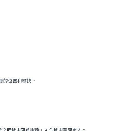
應的位置和尋找。
棄之或使用存倉服務，可令使用空間更大。