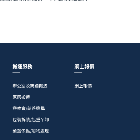
搬運服務
網上報價
辦公室及商舖搬遷
網上報價
家居搬遷
搬教會/慈善機構
包裝拆裝/起重吊卸
棄置傢俬/廢物處理