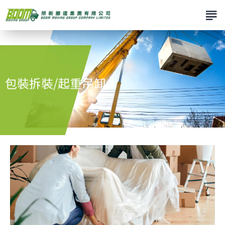
包裝拆裝/起重吊卸